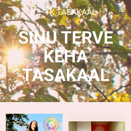
TK TASAKAAL
SINU TERVE
KEHA
TASAKAAL