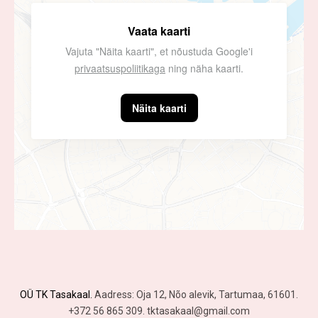
Vaata kaarti
Vajuta "Näita kaarti", et nõustuda Google'i
privaatsuspoliitikaga
ning näha kaarti.
Näita kaarti
OÜ TK Tasakaal.
Aadress: Oja 12, Nõo alevik, Tartumaa, 61601.
+372 56 865 309. tktasakaal@gmail.com