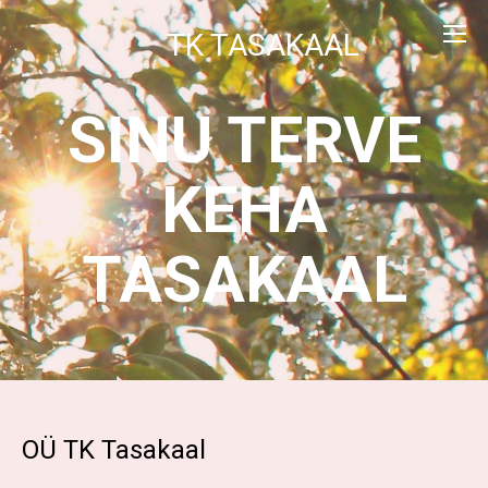
TK TASAKAAL
SINU TERVE
KEHA
TASAKAAL
OÜ TK Tasakaal