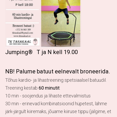
Jumping® T ja N kell 19.00
NB! Palume batuut eelnevalt broneerida.
Tõhus kardio- ja lihastreening spetsiaalsel batuudil.
Treening kestab
60 minutit
:
10 min - soojendus ja lihaste ettevalmistus
30 min - erinevad kombinatsioonid hüpetest, lähme
järk-järgult kiiremaks, jõuame kiiruse tippu (jälgime, et