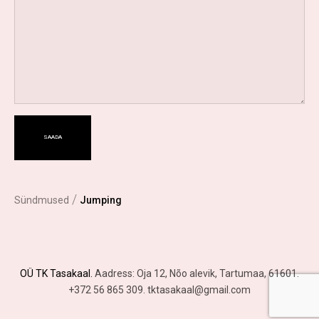
/
Sündmused
Jumping
OÜ TK Tasakaal.
Aadress: Oja 12, Nõo alevik, Tartumaa, 61601.
+372 56 865 309. tktasakaal@gmail.com