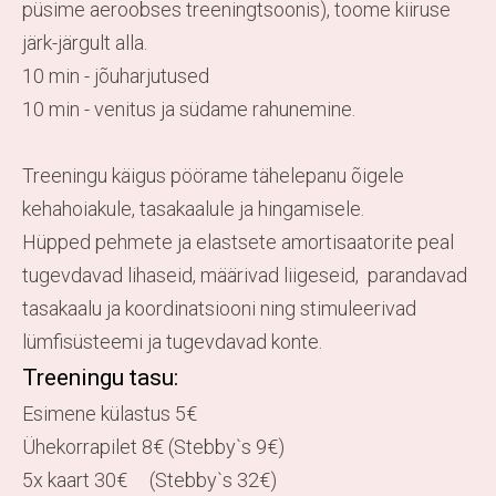
püsime aeroobses treeningtsoonis), toome kiiruse
järk-järgult alla.
10 min - jõuharjutused
10 min - venitus ja südame rahunemine.
Treeningu käigus pöörame tähelepanu õigele
kehahoiakule, tasakaalule ja hingamisele.
Hüpped pehmete ja elastsete amortisaatorite peal
tugevdavad lihaseid, määrivad liigeseid, parandavad
tasakaalu ja koordinatsiooni ning stimuleerivad
lümfisüsteemi ja tugevdavad konte.
Treeningu tasu:
Esimene külastus 5€
Ühekorrapilet 8€ (Stebby`s 9€)
5x kaart 30€ (Stebby`s 32€)