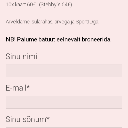
10x kaart 60€ (Stebby`s 64€)
Arveldame: sularahas, arvega ja SportIDga.
NB! Palume batuut eelnevalt broneerida.
Sinu nimi
E-mail
Sinu sõnum