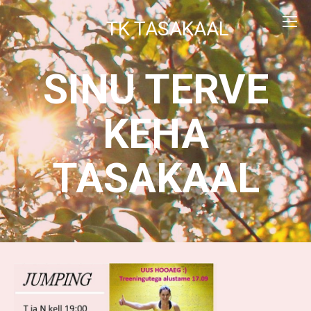
TK TASAKAAL
SINU TERVE
KEHA
TASAKAAL