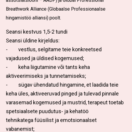
assotsiatsiooni – AADP) ja Global Professional
Breathwork Alliance (Globaalse Professionaalse
hingamistöö alliansi) poolt.
Seansi kestvus 1,5-2 tundi
Seansi üldine kirjeldus:
- vestlus, selgitame teie konkreetsed
vajadused ja üldised kogemused;
- keha liigutamine või tants keha
aktiveerimiseks ja tunnetamiseks;
- sügav ühendatud hingamine, et laadida teie
keha üles,
aktiveeruvad pinged ja tulevad pinnale
varasemad kogemused ja mustrid,
terapeut toetab
spetsiaalsete puudutus- ja kehatöö
tehnikatega füüsilist ja emotsionaalset
vabanemist;