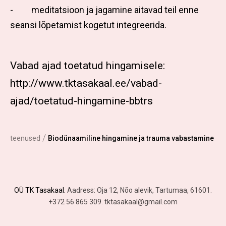
- meditatsioon ja jagamine aitavad teil enne
seansi lõpetamist kogetut integreerida.
Vabad ajad toetatud hingamisele:
http://www.tktasakaal.ee/vabad-
ajad/toetatud-hingamine-bbtrs
/
teenused
Biodünaamiline hingamine ja trauma vabastamine
OÜ TK Tasakaal.
Aadress: Oja 12, Nõo alevik, Tartumaa, 61601.
+372 56 865 309. tktasakaal@gmail.com