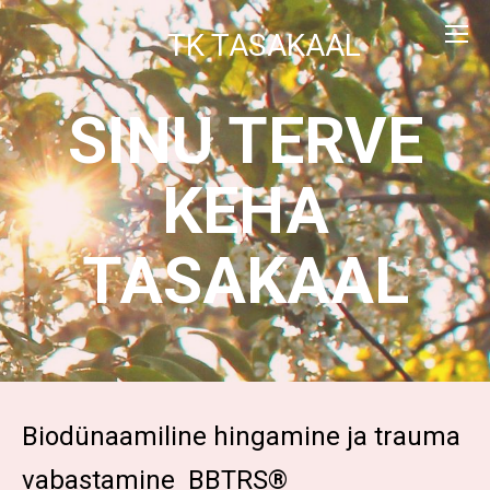
TK TASAKAAL
SINU TERVE
KEHA
TASAKAAL
Biodünaamiline hingamine ja trauma
vabastamine BBTRS®