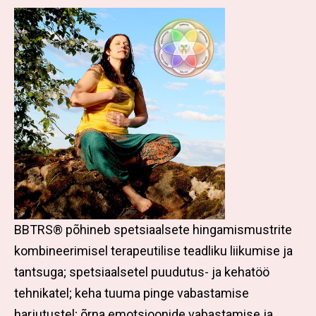
BBTRS® põhineb spetsiaalsete hingamismustrite
kombineerimisel terapeutilise teadliku liikumise ja
tantsuga; spetsiaalsetel puudutus- ja kehatöö
tehnikatel; keha tuuma pinge vabastamise
harjutustel; õrna emotsioonide vabastamise ja