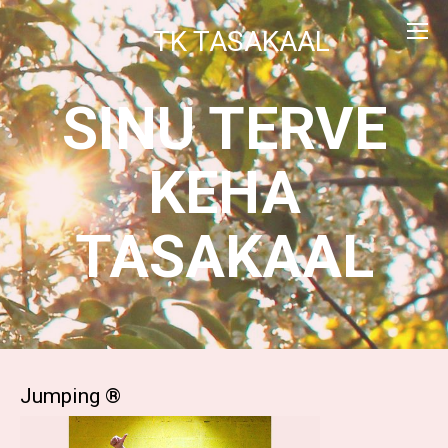
TK TASAKAAL
SINU TERVE
KEHA
TASAKAAL
Jumping ®