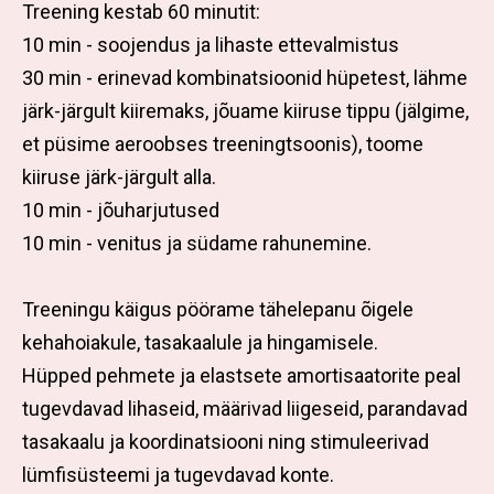
Treening kestab
60 minutit
:
10 min - soojendus ja lihaste ettevalmistus
30 min - erinevad kombinatsioonid hüpetest, lähme
järk-järgult kiiremaks, jõuame kiiruse tippu (jälgime,
et püsime aeroobses treeningtsoonis), toome
kiiruse järk-järgult alla.
10 min - jõuharjutused
10 min - venitus ja südame rahunemine.
Treeningu käigus pöörame tähelepanu õigele
kehahoiakule, tasakaalule ja hingamisele.
Hüpped pehmete ja elastsete amortisaatorite peal
tugevdavad lihaseid, määrivad liigeseid, parandavad
tasakaalu ja koordinatsiooni ning stimuleerivad
lümfisüsteemi ja tugevdavad konte.