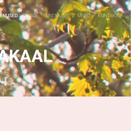
EENUSED
AJAD
SÜNDMUSED
MEIST
KONTAKT
SAKAAL