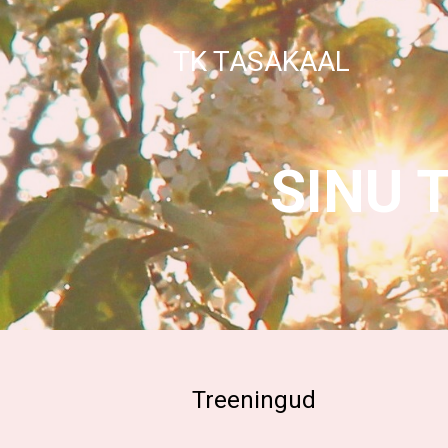
TK TASAKAAL
SINU 
Treeningud