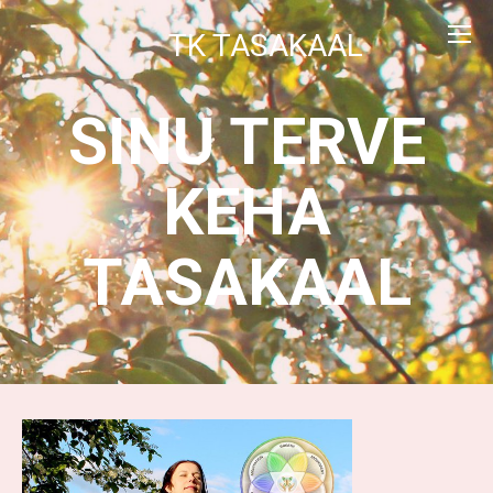
TK TASAKAAL
SINU TERVE
KEHA
TASAKAAL